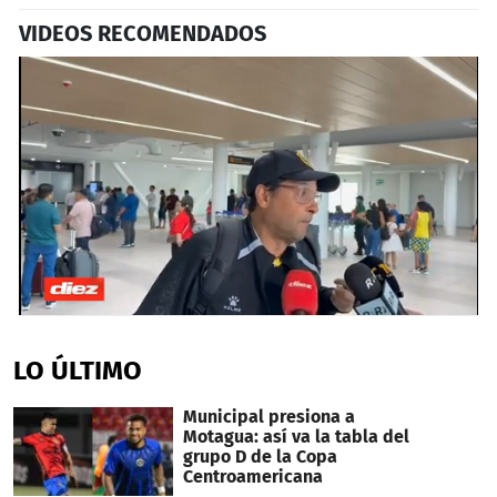
VIDEOS RECOMENDADOS
0
seconds
of
LO ÚLTIMO
5
minutes,
43
Municipal presiona a
seconds
Motagua: así va la tabla del
grupo D de la Copa
Centroamericana