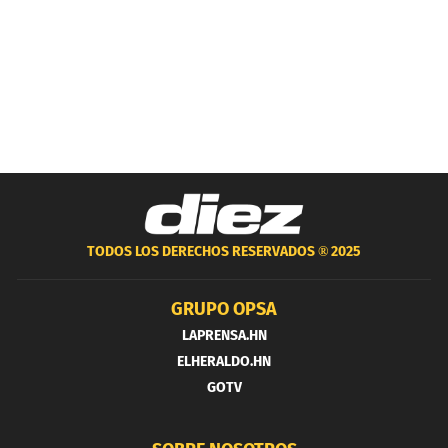
TODOS LOS DERECHOS RESERVADOS ®
2025
GRUPO OPSA
LAPRENSA.HN
ELHERALDO.HN
GOTV