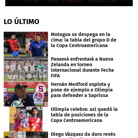
0
seconds
of
LO ÚLTIMO
20
seconds
Motagua se despega en la
cima: la tabla del grupo D de
la Copa Centroamericana
Panamá enfrentará a Nueva
Zelanda en torneo
internacional durante Fecha
FIFA
Hernán Medford explota y
pone de ejemplo a Olimpia
para defender a Saprissa
Olimpia celebra: así quedó la
tabla de posiciones de la
Copa Centroamericana
Diego Vázquez da duro revés