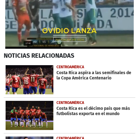
0
NOTICIAS
RELACIONADAS
seconds
of
1
CENTROAMÉRICA
minute,
Costa Rica aspira a las semifinales de
36
la Copa América Centenario
seconds
CENTROAMÉRICA
Costa Rica es el décimo país que más
futbolistas exporta en el mundo
CENTROAMÉRICA