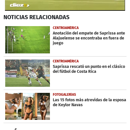
0
NOTICIAS
RELACIONADAS
seconds
of
33
CENTROAMÉRICA
seconds
Anotación del empate de Saprissa ante
Alajuelense se encontraba en fuera de
juego
CENTROAMÉRICA
Saprissa rescató un punto en el clásico
del fútbol de Costa Rica
FOTOGALERÍAS
Las 15 fotos más atrevidas de la esposa
de Keylor Navas