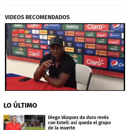
VIDEOS RECOMENDADOS
0
seconds
of
LO ÚLTIMO
1
minute,
39
Diego Vázquez da duro revés
seconds
con Estelí: así queda el grupo
de la muerte