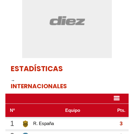
minutes,
8
seconds
ESTADÍSTICAS
→
INTERNACIONALES