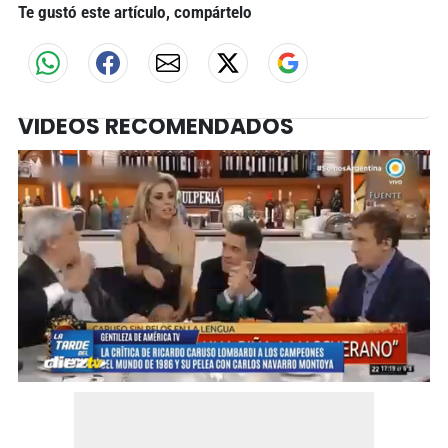
Te gustó este artículo, compártelo
VIDEOS RECOMENDADOS
0
seconds
of
2