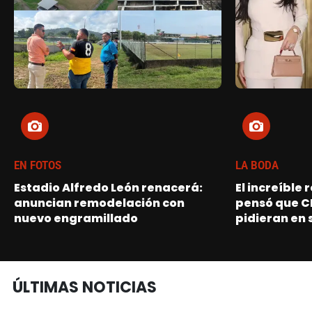
EN FOTOS
LA BODA
Estadio Alfredo León renacerá:
El increíble
anuncian remodelación con
pensó que C
nuevo engramillado
pidieran en 
ÚLTIMAS NOTICIAS