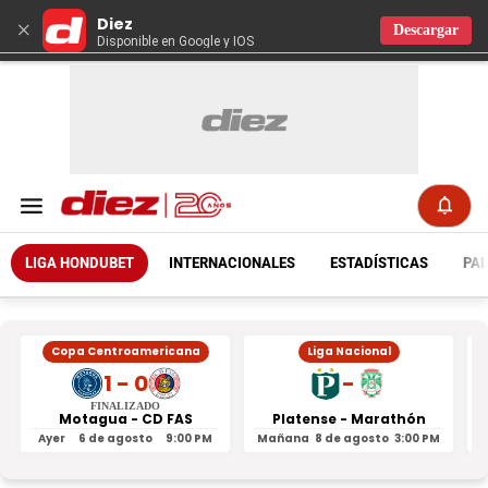
Diez
×
Descargar
Disponible en Google y IOS
LIGA HONDUBET
INTERNACIONALES
ESTADÍSTICAS
PAR
Copa Centroamericana
Liga Nacional
1 - 0
-
FINALIZADO
Motagua - CD FAS
Platense - Marathón
Ayer
6 de agosto
9:00 PM
Mañana
8 de agosto
3:00 PM