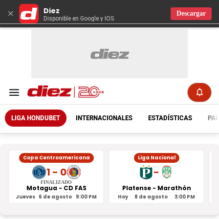
Diez
×
Descargar
Disponible en Google y IOS
LIGA HONDUBET
INTERNACIONALES
ESTADÍSTICAS
PAR
Copa Centroamericana
Liga Nacional
1 - 0
-
FINALIZADO
Motagua - CD FAS
Platense - Marathón
Jueves
6 de agosto
9:00 PM
Hoy
8 de agosto
3:00 PM