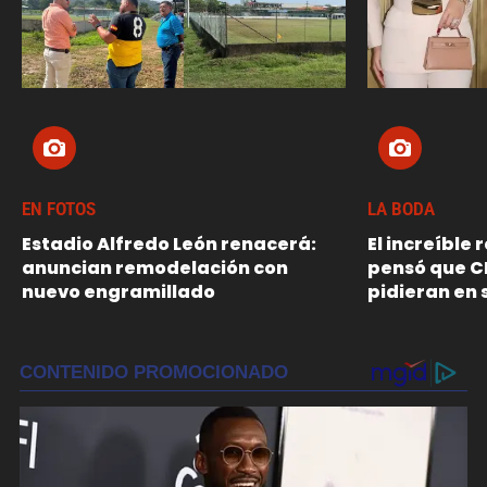
EN FOTOS
LA BODA
Estadio Alfredo León renacerá:
El increíble
anuncian remodelación con
pensó que C
nuevo engramillado
pidieran en 