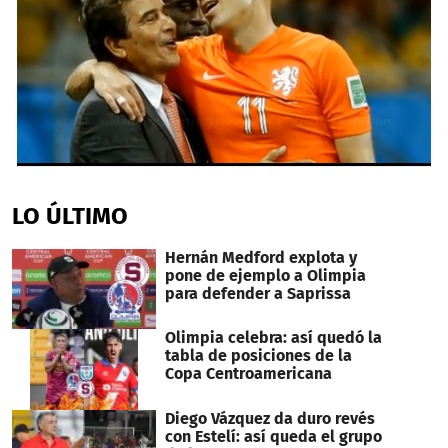
0
seconds
of
LO ÚLTIMO
40
seconds
Hernán Medford explota y
pone de ejemplo a Olimpia
para defender a Saprissa
Olimpia celebra: así quedó la
tabla de posiciones de la
Copa Centroamericana
Diego Vázquez da duro revés
con Estelí: así queda el grupo