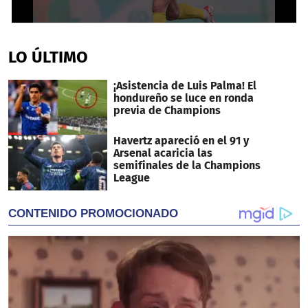
0
seconds
of
LO ÚLTIMO
16
seconds
¡Asistencia de Luis Palma! El
hondureño se luce en ronda
previa de Champions
Havertz apareció en el 91 y
Arsenal acaricia las
semifinales de la Champions
League