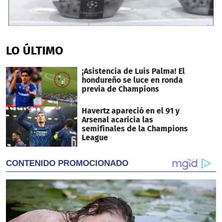
0
seconds
of
LO ÚLTIMO
2
minutes,
54
¡Asistencia de Luis Palma! El
seconds
hondureño se luce en ronda
previa de Champions
Havertz apareció en el 91 y
Arsenal acaricia las
semifinales de la Champions
League