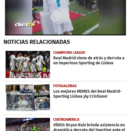
0
NOTICIAS
RELACIONADAS
seconds
of
39
CHAMPIONS LEAGUE
seconds
Real Madrid viene de atrás y derrota a
un imperioso Sporting de Lisboa
FOTOGALERÍAS
Los mejores MEMES del Real Madrid-
Sporting Lisboa ¡Ay Cristiano!
CENTROAMÉRICA
VÍDEO: Bryan Ruiz brinda asistencia en
dramática derrota del Sporting ante el