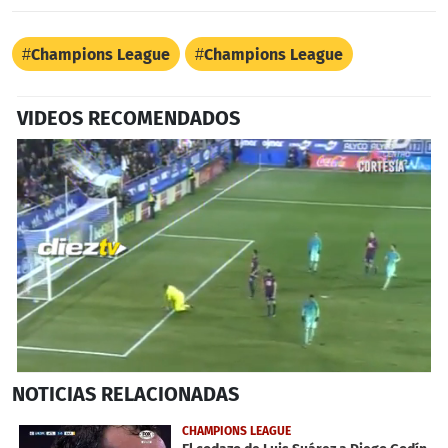
Champions League
Champions League
VIDEOS RECOMENDADOS
0
NOTICIAS
RELACIONADAS
seconds
of
46
CHAMPIONS LEAGUE
seconds