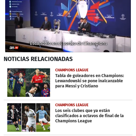
0
NOTICIAS
RELACIONADAS
seconds
of
2
CHAMPIONS LEAGUE
minutes,
Tabla de goleadores en Champions:
14
Lewandowski se pone inalcanzable
seconds
para Messi y Cristiano
CHAMPIONS LEAGUE
Los seis clubes que ya están
clasificados a octavos de final de la
Champions League