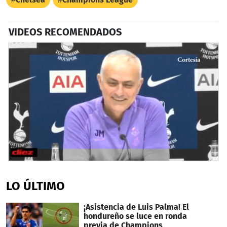
VIDEOS RECOMENDADOS
0
seconds
of
LO ÚLTIMO
2
minutes,
25
¡Asistencia de Luis Palma! El
seconds
hondureño se luce en ronda
previa de Champions