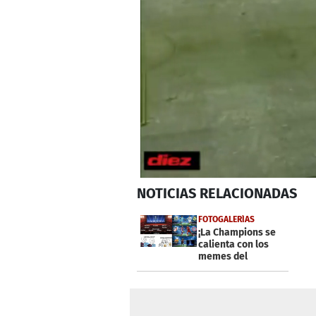
0
NOTICIAS
RELACIONADAS
seconds
of
1
FOTOGALERÍAS
minute,
¡La Champions se
8
calienta con los
seconds
Volume
memes del
0%
Manchester-
Madrid!