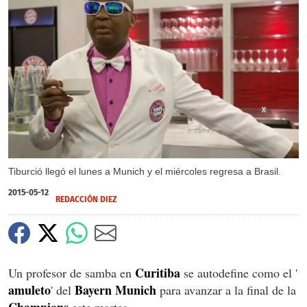
X
X
Tiburció llegó el lunes a Munich y el miércoles regresa a Brasil.
2015-05-12
REDACCIÓN DIEZ
Curitiba
Un profesor de samba en
se autodefine como el '
amuleto
Bayern Munich
' del
para avanzar a la final de la
Champions
este martes.