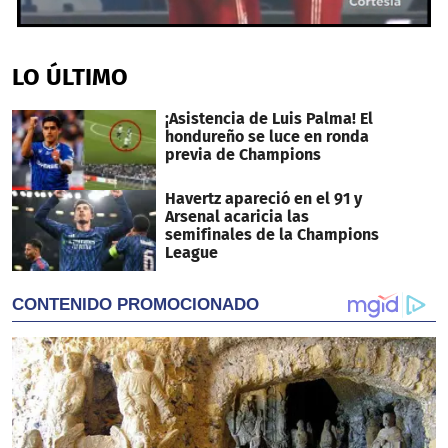
0
seconds
of
LO ÚLTIMO
34
seconds
¡Asistencia de Luis Palma! El
hondureño se luce en ronda
previa de Champions
Havertz apareció en el 91 y
Arsenal acaricia las
semifinales de la Champions
League