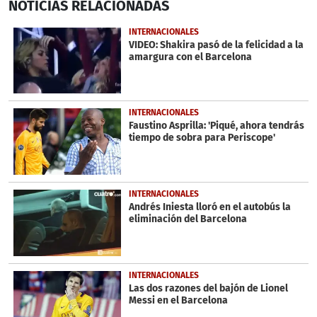
NOTICIAS
RELACIONADAS
seconds
of
1
INTERNACIONALES
minute,
VIDEO: Shakira pasó de la felicidad a la
46
amargura con el Barcelona
seconds
INTERNACIONALES
Faustino Asprilla: 'Piqué, ahora tendrás
tiempo de sobra para Periscope'
INTERNACIONALES
Andrés Iniesta lloró en el autobús la
eliminación del Barcelona
INTERNACIONALES
Las dos razones del bajón de Lionel
Messi en el Barcelona