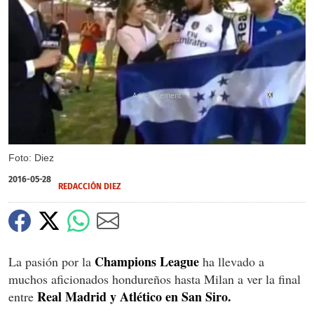
X
X
X
Foto: Diez
2016-05-28
REDACCIÓN DIEZ
Champions
League
La pasión por la
ha llevado a
muchos aficionados hondureños hasta Milan a ver la final
Real Madrid y Atlético en San Siro.
entre