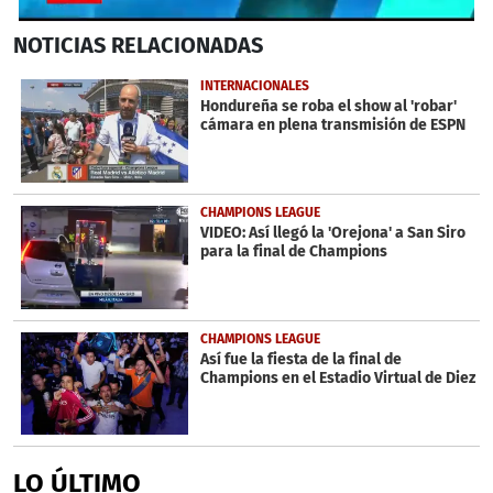
0
NOTICIAS
RELACIONADAS
seconds
of
59
INTERNACIONALES
seconds
Hondureña se roba el show al 'robar'
cámara en plena transmisión de ESPN
CHAMPIONS LEAGUE
VIDEO: Así llegó la 'Orejona' a San Siro
para la final de Champions
CHAMPIONS LEAGUE
Así fue la fiesta de la final de
Champions en el Estadio Virtual de Diez
LO ÚLTIMO