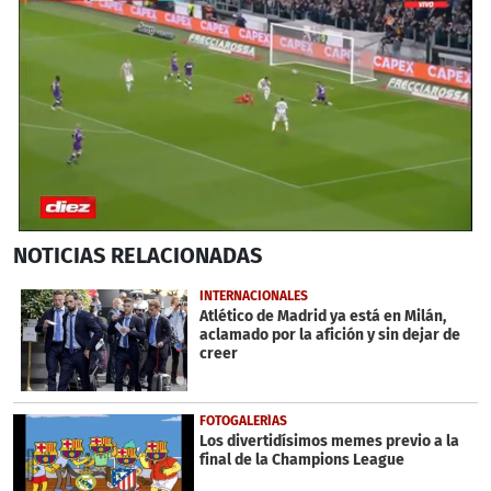
0
NOTICIAS
RELACIONADAS
seconds
of
4
INTERNACIONALES
minutes,
Atlético de Madrid ya está en Milán,
35
aclamado por la afición y sin dejar de
seconds
creer
FOTOGALERÍAS
Los divertidísimos memes previo a la
final de la Champions League