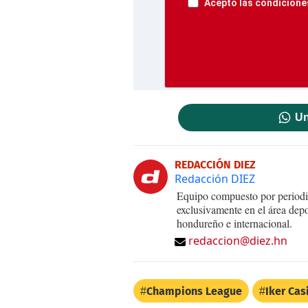
Acepto las condiciones
Un
REDACCIÓN DIEZ
Redacción DIEZ
Equipo compuesto por periodis
exclusivamente en el área dep
hondureño e internacional.
redaccion@diez.hn
Champions League
Iker Cas