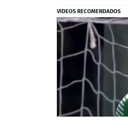
VIDEOS RECOMENDADOS
0
seconds
of