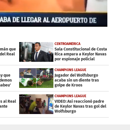
CENTROAMÉRICA
lemán que
Sala Constitucional de Costa
 del Real
Rica ampara a Keylor Navas
por espionaje policial
CHAMPIONS LEAGUE
ay que
Jugador del Wolfsburgo
podemos
acaba sin un diente tras
nabeu'
golpe de Kroos
CHAMPIONS LEAGUE
 al Real
VIDEO: Así reaccionó padre
ante
de Keylor Navas tras gol del
Wolfsburgo