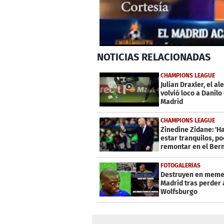
0
NOTICIAS
RELACIONADAS
seconds
of
1
CHAMPIONS LEAGUE
minute,
Julian Draxler, el a
20
volvió loco a Danilo
seconds
Volume
Madrid
0%
CHAMPIONS LEAGUE
Zinedine Zidane: 'H
estar tranquilos, 
remontar en el Ber
FOTOGALERÍAS
Destruyen en memes
Madrid tras perder 
Wolfsburgo