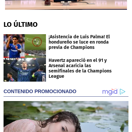
0
seconds
of
LO ÚLTIMO
40
seconds
¡Asistencia de Luis Palma! El
hondureño se luce en ronda
previa de Champions
Havertz apareció en el 91 y
Arsenal acaricia las
semifinales de la Champions
League