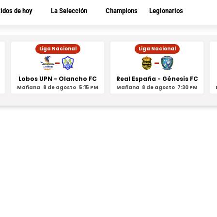
tidos de hoy
La Selección
Champions
Legionarios
Liga Nacional
Liga Nacional
-
-
Lobos UPN - Olancho FC
Real España - Génesis FC
Mañana
8 de agosto
5:15 PM
Mañana
8 de agosto
7:30 PM