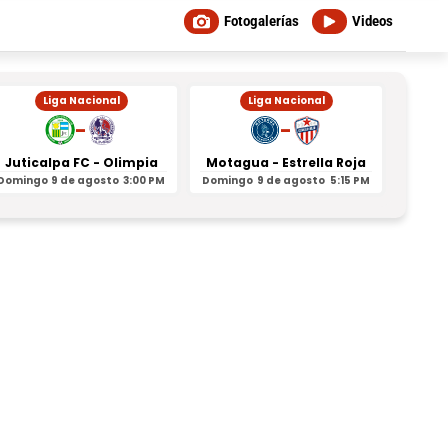
Fotogalerías
Videos
Liga Nacional
Liga Nacional
-
-
Juticalpa FC - Olimpia
Motagua - Estrella Roja
Indepe
Domingo
9 de agosto
3:00 PM
Domingo
9 de agosto
5:15 PM
Domin