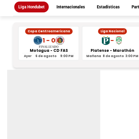
Liga Hondubet
Internacionales
Estadísticas
Par
Copa Centroamericana
Liga Nacional
1 - 0
-
FINALIZADO
Motagua - CD FAS
Platense - Marathón
Ayer
6 de agosto
9:00 PM
Mañana
8 de agosto
3:00 PM