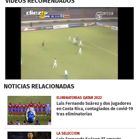
VIDEOS RECOMENDADOS
0
NOTICIAS
RELACIONADAS
seconds
of
37
ELIMINATORIAS QATAR 2022
seconds
Luis Fernando Suárez y dos jugadores
en Costa Rica, contagiados de covid-19
tras eliminatorias
LA SELECCIÓN