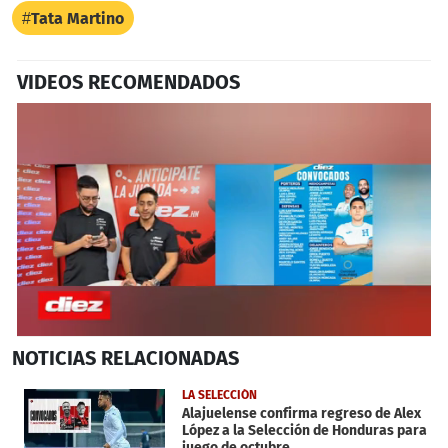
Tata Martino
VIDEOS RECOMENDADOS
0
NOTICIAS
RELACIONADAS
seconds
of
6
LA SELECCIÓN
minutes,
Alajuelense confirma regreso de Alex
46
López a la Selección de Honduras para
seconds
juego de octubre