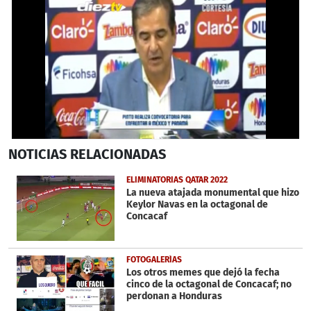
0
NOTICIAS
RELACIONADAS
seconds
of
1
ELIMINATORIAS QATAR 2022
minute,
La nueva atajada monumental que hizo
1
Keylor Navas en la octagonal de
second
Concacaf
FOTOGALERÍAS
Los otros memes que dejó la fecha
cinco de la octagonal de Concacaf; no
perdonan a Honduras