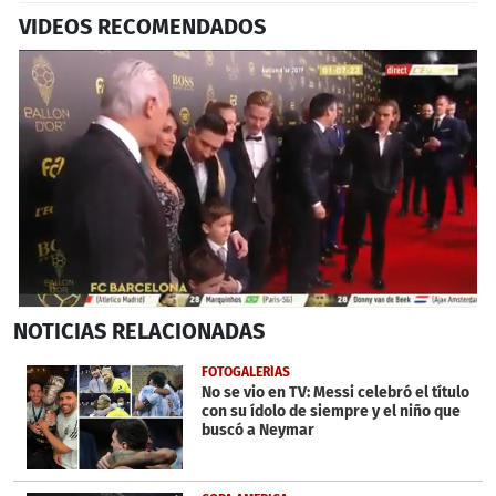
VIDEOS RECOMENDADOS
0
NOTICIAS
RELACIONADAS
seconds
of
43
FOTOGALERÍAS
seconds
No se vio en TV: Messi celebró el título
con su ídolo de siempre y el niño que
buscó a Neymar