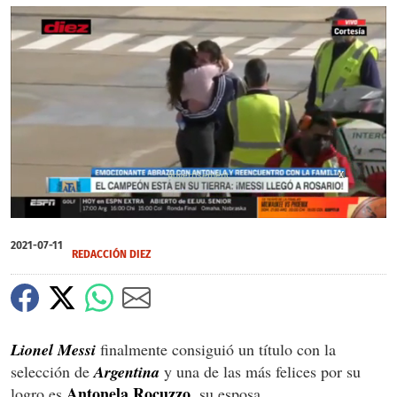
X
X
0
of
2021-07-11
29
REDACCIÓN DIEZ
seconds
Lionel Messi
finalmente consiguió un título con la
selección de
Argentina
y una de las más felices por su
Antonela Rocuzzo
logro es
, su esposa.