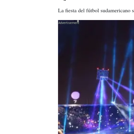
La fiesta del fútbol sudamericano 
X
X