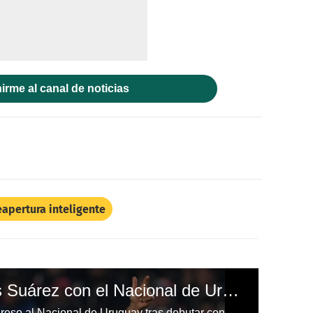
irme al canal de noticias
apertura inteligente
Amargo debut de Luis Suárez con el Nacional de Uruguay en la Copa Sudamericana
Luis Suárez no tuvo un buen regreso al Nacional de Uruguay tras debutar con derrota contra el Atlético Goianiense por la Copa Sudamericana.