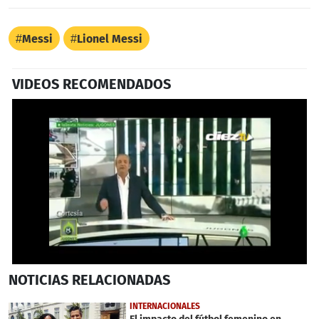
Messi
Lionel Messi
VIDEOS RECOMENDADOS
0
NOTICIAS
RELACIONADAS
seconds
of
1
INTERNACIONALES
minute,