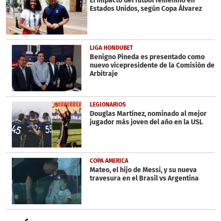
El impacto del fútbol femenino en
44
Estados Unidos, según Copa Álvarez
seconds
LIGA HONDUBET
Benigno Pineda es presentado como
nuevo vicepresidente de la Comisión de
Arbitraje
LEGIONARIOS
Douglas Martínez, nominado al mejor
jugador más joven del año en la USL
COPA AMERICA
Mateo, el hijo de Messi, y su nueva
travesura en el Brasil vs Argentina