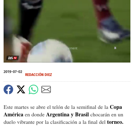
X
0
seconds
2019-07-02
of
REDACCIÓN DIEZ
0
seconds
Copa
Este martes se abre el telón de la semifinal de la
América
Argentina y Brasil
en donde
chocarán en un
torneo.
duelo vibrante por la clasificación a la final del