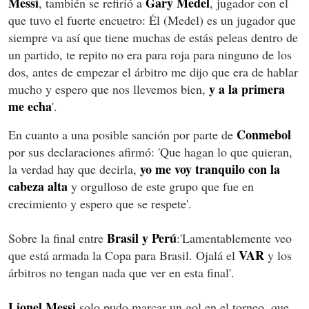
Messi
Gary Medel
, también se refirió a
, jugador con el
que tuvo el fuerte encuetro: Él (Medel) es un jugador que
siempre va así que tiene muchas de estás peleas dentro de
un partido, te repito no era para roja para ninguno de los
dos, antes de empezar el árbitro me dijo que era de hablar
y a la primera
mucho y espero que nos llevemos bien,
me echa
'.
Conmebol
En cuanto a una posible sanción por parte de
por sus declaraciones afirmó: 'Que hagan lo que quieran,
yo me voy tranquilo con la
la verdad hay que decirla,
cabeza alta
y orgulloso de este grupo que fue en
crecimiento y espero que se respete'.
Brasil y Perú
Sobre la final entre
:'Lamentablemente veo
VAR
que está armada la Copa para Brasil. Ojalá el
y los
árbitros no tengan nada que ver en esta final'.
Lionel Messi
solo pudo marcar un gol en el torneo, que