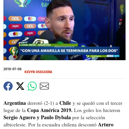
X
0
of
2019-07-06
2
KEVYN OSEGUERA
minutes,
13
seconds
Argentina
Chile
derrotó (2-1) a
y se quedó con el tercer
Copa América 2019.
lugar de la
Los goles los hicieron
Sergio Aguero y Paulo Dybala
por la selección
Arturo
albiceleste. Por la escuadra chilena descontó