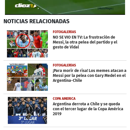
0
NOTICIAS
RELACIONADAS
seconds
of
30
FOTOGALERÍAS
seconds
NO SE VIO EN TV: La frustración de
Messi, la otra pelea del partido y el
gesto de Vidal
FOTOGALERÍAS
¡Para morir de risa! Los memes atacan a
Messi por la pelea con Gary Medel en el
Argentina-Chile
COPA AMERICA
Argentina derrota a Chile y se queda
con el tercer lugar de la Copa América
2019