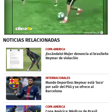
0
NOTICIAS
RELACIONADAS
seconds
of
41
COPA AMERICA
seconds
¡Escándalo! Mujer denuncia al brasileño
Neymar de violación
INTERNACIONALES
Mundo Deportivo: Neymar está 'loco'
por salir del PSG y se ofrece al
Barcelona
COPA AMERICA
Copa América: Médicos de Brasil