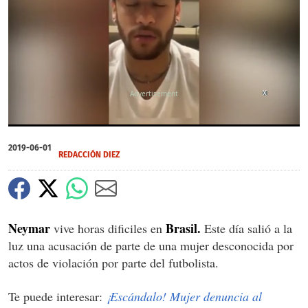
X
0
of
2019-06-01
7
REDACCIÓN DIEZ
minutes,
0
Neymar
Brasil.
vive horas dificiles en
Este día salió a la
luz una acusación de parte de una mujer desconocida por
actos de violación por parte del futbolista.
Te puede interesar:
¡Escándalo! Mujer denuncia al