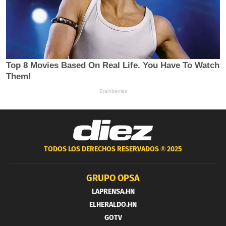
TODOS LOS DERECHOS RESERVADOS ®
2025
GRUPO OPSA
LAPRENSA.HN
ELHERALDO.HN
GOTV