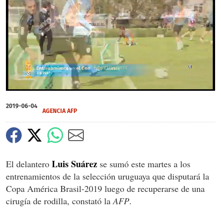
X
0
of
2019-06-04
1
AGENCIA AFP
minute,
26
seconds
Luis Suárez
El delantero
se sumó este martes a los
entrenamientos de la selección uruguaya que disputará la
Copa América Brasil-2019 luego de recuperarse de una
cirugía de rodilla, constató la
AFP
.