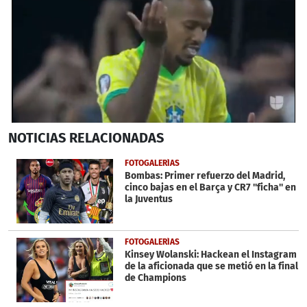
0
NOTICIAS
RELACIONADAS
seconds
of
6
FOTOGALERÍAS
minutes,
Bombas: Primer refuerzo del Madrid,
5
cinco bajas en el Barça y CR7 ''ficha'' en
seconds
la Juventus
FOTOGALERÍAS
Kinsey Wolanski: Hackean el Instagram
de la aficionada que se metió en la final
de Champions