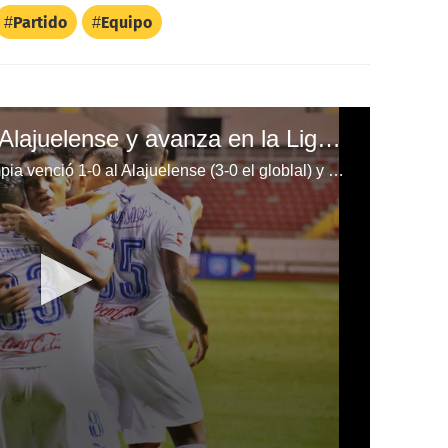
Partido
Equipo
Olimpia se impone al Alajuelense y avanza en la Liga Concacaf
Con gol de Roger Rojas, el Olimpia venció 1-0 al Alajuelense (3-0 el globlal) y se clasiäcó a los cuartos de la Liga de Concacaf. Va contra el Alianza de El Salvador