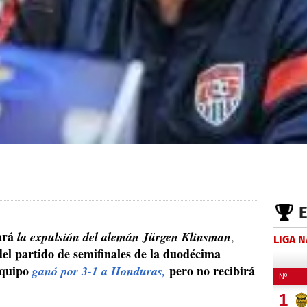
ará
la expulsión del alemán Jürgen Klinsman
,
LIGA 
del partido de semifinales de la duodécima
equipo
pero no recibirá
ganó por 3-1 a Honduras,