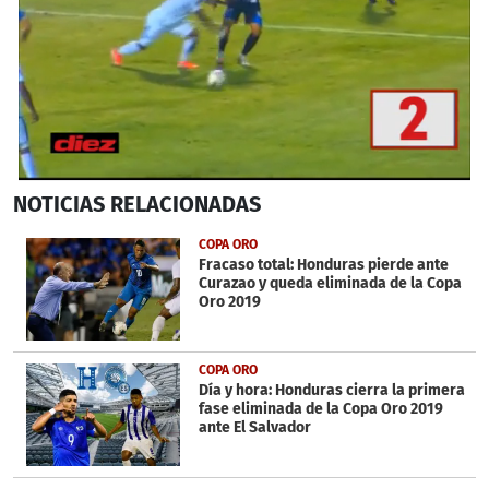
0
NOTICIAS
RELACIONADAS
seconds
of
3
COPA ORO
minutes,
Fracaso total: Honduras pierde ante
16
Curazao y queda eliminada de la Copa
seconds
Oro 2019
COPA ORO
Día y hora: Honduras cierra la primera
fase eliminada de la Copa Oro 2019
ante El Salvador