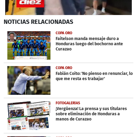
0
NOTICIAS
RELACIONADAS
seconds
of
1
COPA ORO
minute,
Faitelson manda mensaje duro a
53
Honduras luego del bochorno ante
seconds
Curazao
COPA ORO
Fabián Coito: 'No pienso en renunciar, lo
que me resta es trabajar'
FOTOGALERÍAS
¡Vergüenza! La prensa y sus titulares
sobre eliminación de Honduras a
manos de Curazao