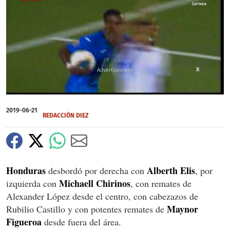
X
X
0
of
2019-06-21
3
REDACCIÓN DIEZ
minutes,
19
seconds
Honduras
Alberth Elis
desbordó por derecha con
, por
Michaell Chirinos
izquierda con
, con remates de
Alexander López desde el centro, con cabezazos de
Maynor
Rubilio Castillo y con potentes remates de
Figueroa
desde fuera del área.