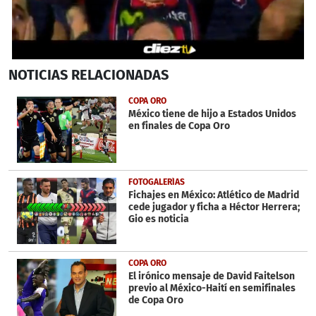
0
NOTICIAS
RELACIONADAS
seconds
of
54
COPA ORO
seconds
México tiene de hijo a Estados Unidos
en finales de Copa Oro
FOTOGALERÍAS
Fichajes en México: Atlético de Madrid
cede jugador y ficha a Héctor Herrera;
Gio es noticia
COPA ORO
El irónico mensaje de David Faitelson
previo al México-Haití en semifinales
de Copa Oro