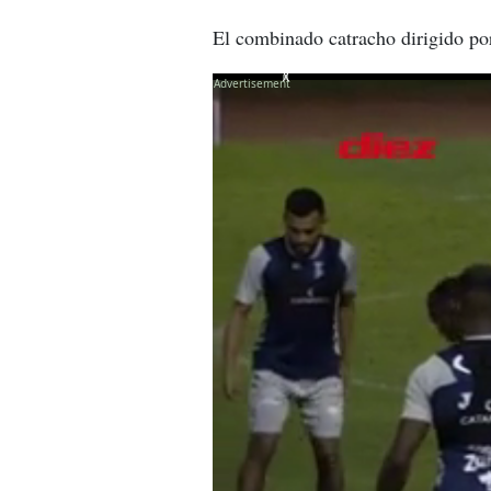
El combinado catracho dirigido por
X
X