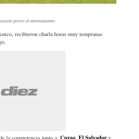
oración previo al entrenamiento.
écnico, recibieron charla horas muy tempranas
go.
Cuzao
El Salvador
de la competencia junto a:
,
y