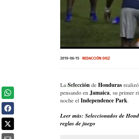
0
of
2019-06-15
REDACCIÓN DIEZ
1
minute,
45
seconds
Volume
0%
Selección
Honduras
La
de
realizó
Jamaica
pensando en
, su primer r
Independence
Park
noche el
.
Leer más: Seleccionados de Hondu
reglas de juego