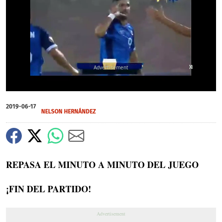
X
X
X
00:21
00:21
0
of
2019-06-17
21
NELSON HERNÁNDEZ
seconds
REPASA EL MINUTO A MINUTO DEL JUEGO
¡FIN DEL PARTIDO!