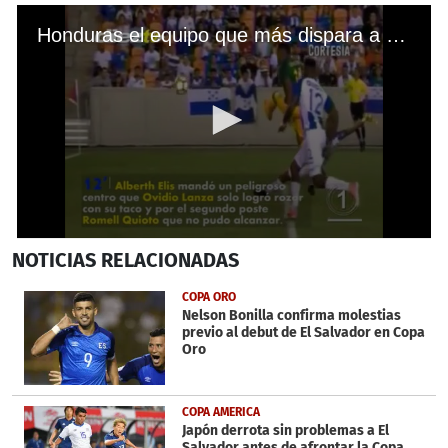
Honduras el equipo que más dispara a portería en la Copa Oro
0
NOTICIAS
RELACIONADAS
seconds
of
1
COPA ORO
minute,
Nelson Bonilla confirma molestias
24
previo al debut de El Salvador en Copa
seconds
Oro
COPA AMERICA
Japón derrota sin problemas a El
Salvador antes de afrontar la Copa