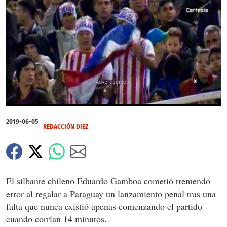
X
0
seconds
2019-06-05
of
REDACCIÓN DIEZ
1
minute,
20
seconds
El silbante chileno Eduardo Gamboa cometió tremendo
error al regalar a Paraguay un lanzamiento penal tras una
falta que nunca existió apenas comenzando el partido
cuando corrían 14 minutos.