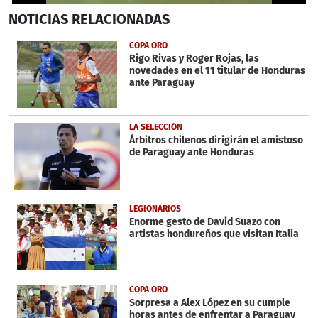
0
NOTICIAS
RELACIONADAS
seconds
of
43
COPA ORO
seconds
Rigo Rivas y Roger Rojas, las
novedades en el 11 titular de Honduras
ante Paraguay
LA SELECCIÓN
Árbitros chilenos dirigirán el amistoso
de Paraguay ante Honduras
LEGIONARIOS
Enorme gesto de David Suazo con
artistas hondureños que visitan Italia
COPA ORO
Sorpresa a Alex López en su cumple
horas antes de enfrentar a Paraguay