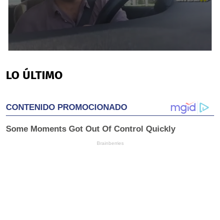
0
seconds
of
LO ÚLTIMO
2
minutes,
26
seconds