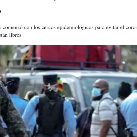
s
comenzó con los cercos epidemiológicos para evitar el coron
tán libres