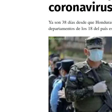
coronaviru
Ya son 38 días desde que Honduras 
departamentos de los 18 del país es
X
X