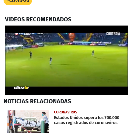
COVID-20
VIDEOS RECOMENDADOS
0
NOTICIAS
RELACIONADAS
seconds
of
56
CORONAVIRUS
seconds
Estados Unidos supera los 700.000
casos registrados de coronavirus