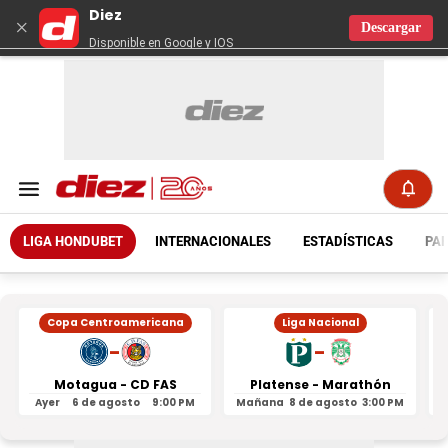
Diez
×
Descargar
Disponible en Google y IOS
LIGA HONDUBET
INTERNACIONALES
ESTADÍSTICAS
PAR
Copa Centroamericana
Liga Nacional
-
-
Motagua - CD FAS
Platense - Marathón
Ayer
6 de agosto
9:00 PM
Mañana
8 de agosto
3:00 PM