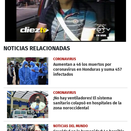
0
NOTICIAS
RELACIONADAS
seconds
of
5
CORONAVIRUS
minutes,
Aumentan a 46 los muertos por
35
coronavirus en Honduras y suma 457
seconds
infectados
CORONAVIRUS
¡No hay ventiladores! El sistema
sanitario colapsó en hospitales de la
zona noroccidental
NOTICIAS DEL MUNDO