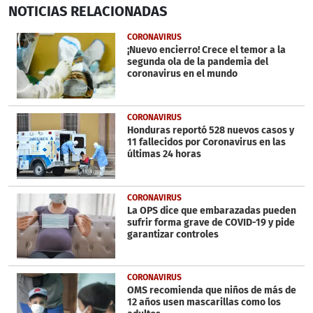
0
NOTICIAS
RELACIONADAS
seconds
of
58
CORONAVIRUS
seconds
¡Nuevo encierro! Crece el temor a la
segunda ola de la pandemia del
coronavirus en el mundo
CORONAVIRUS
Honduras reportó 528 nuevos casos y
11 fallecidos por Coronavirus en las
últimas 24 horas
CORONAVIRUS
La OPS dice que embarazadas pueden
sufrir forma grave de COVID-19 y pide
garantizar controles
CORONAVIRUS
OMS recomienda que niños de más de
12 años usen mascarillas como los