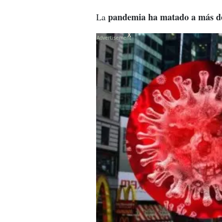
pandemia ha matado a más de m
La
X
X