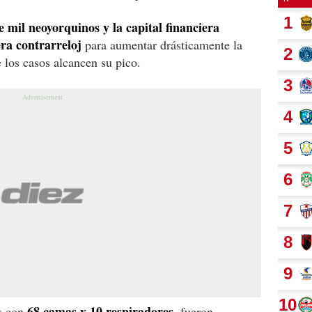
mil neoyorquinos y la capital financiera
ra contrarreloj
para aumentar drásticamente la
 los casos alcancen su pico.
68 camas y 10 respiradores,
s con
fueron