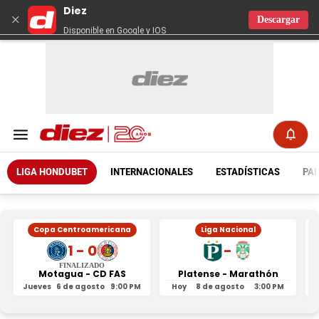
Diez
×
Descargar
Disponible en Google y IOS
LIGA HONDUBET
INTERNACIONALES
ESTADÍSTICAS
PAR
Copa Centroamericana
Liga Nacional
1 - 0
-
FINALIZADO
Motagua - CD FAS
Platense - Marathón
Jueves
6 de agosto
9:00 PM
Hoy
8 de agosto
3:00 PM