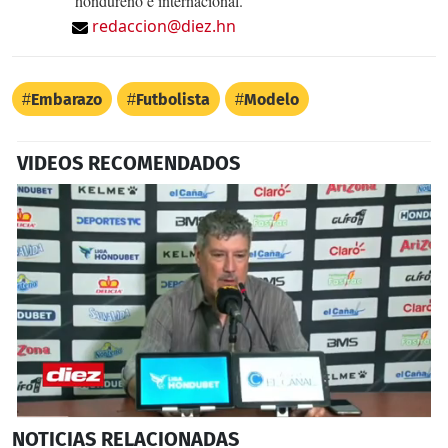
hondureño e internacional.
redaccion@diez.hn
Embarazo
Futbolista
Modelo
VIDEOS RECOMENDADOS
0
NOTICIAS
RELACIONADAS
seconds