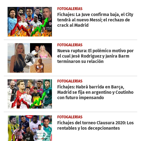
of
7
FOTOGALERÍAS
minutes,
Fichajes: La Juve confirma baja, el City
27
tendrá al nuevo Messi; el rechazo de
seconds
crack al Madrid
FOTOGALERÍAS
Nueva ruptura: El polémico motivo por
el cual Jesé Rodríguez y Janira Barm
terminaron su relación
FOTOGALERÍAS
Fichajes: Habrá barrida en Barça,
Madrid se fija en argentino y Coutinho
con futuro impensando
FOTOGALERÍAS
Fichajes del torneo Clausura 2020: Los
rentables y los decepcionantes