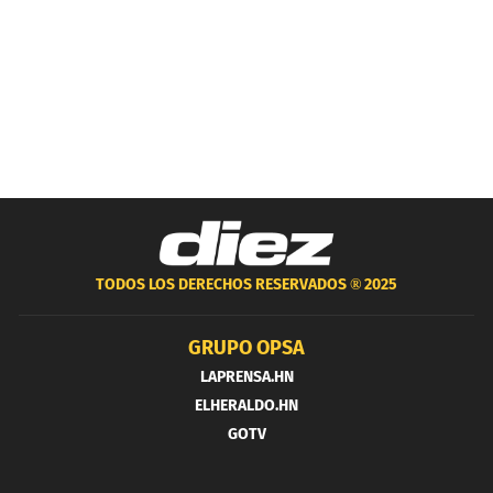
TODOS LOS DERECHOS RESERVADOS ®
2025
GRUPO OPSA
LAPRENSA.HN
ELHERALDO.HN
GOTV