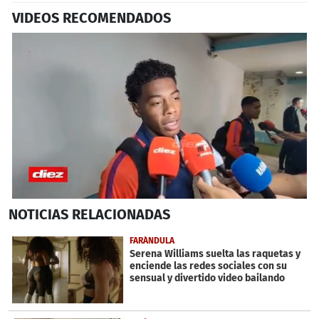
VIDEOS RECOMENDADOS
0
NOTICIAS
RELACIONADAS
seconds
of
4
FARÁNDULA
minutes,
Serena Williams suelta las raquetas y
20
enciende las redes sociales con su
seconds
sensual y divertido video bailando