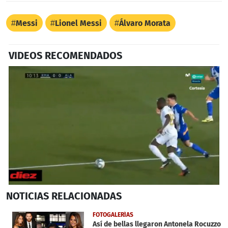
Messi
Lionel Messi
Álvaro Morata
VIDEOS RECOMENDADOS
0
NOTICIAS
RELACIONADAS
seconds
of
28
FOTOGALERÍAS
seconds
Así de bellas llegaron Antonela Rocuzzo